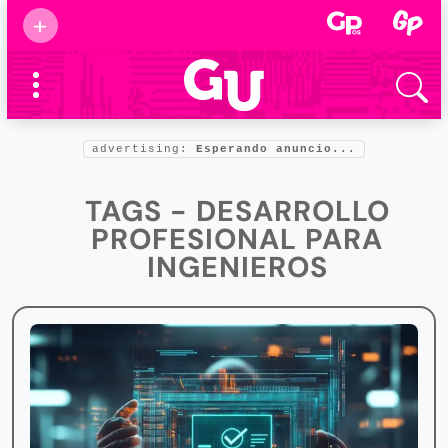
Suscribirse
+
Eventos
Supermamás
2025
Marcas de
confianza
2025
advertising:
Esperando anuncio...
Foro salud
2025
TAGS - DESARROLLO
PROFESIONAL PARA
INGENIEROS