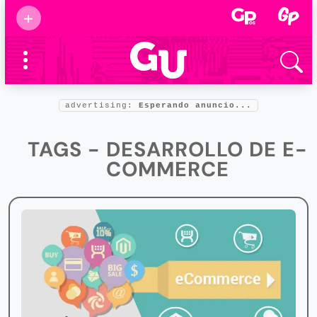
Suscribirse
+
Eventos
Supermamás
2025
Marcas de
confianza
2025
advertising:
Esperando anuncio...
Foro salud
2025
TAGS - DESARROLLO DE E-
COMMERCE