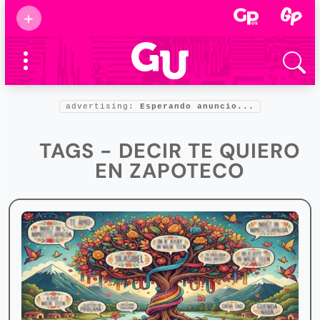
Suscribirse
+
Eventos
Supermamás
2025
Marcas de
confianza
2025
advertising:
Esperando anuncio...
Foro salud
2025
TAGS - DECIR TE QUIERO
EN ZAPOTECO