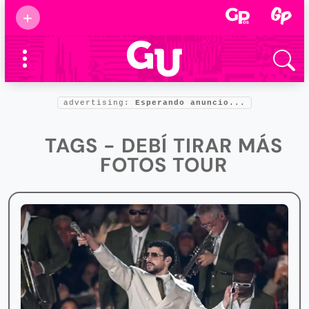
Suscribirse
+
Eventos
Supermamás
2025
Marcas de
confianza
2025
advertising:
Esperando anuncio...
Foro salud
2025
TAGS - DEBÍ TIRAR MÁS
FOTOS TOUR