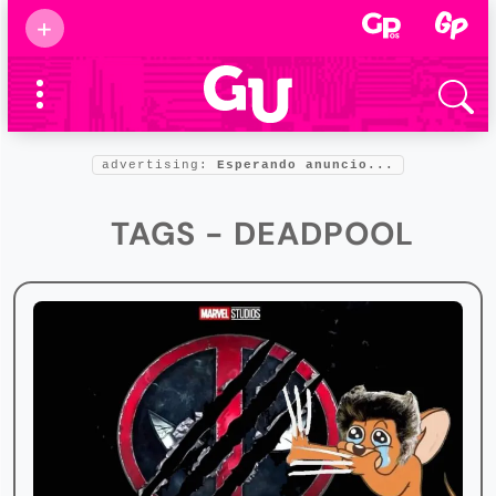
Suscribirse
+
Eventos
Supermamás
2025
Marcas de
confianza
2025
advertising:
Esperando anuncio...
Foro salud
2025
TAGS - DEADPOOL