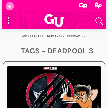
Suscribirse
+
Eventos
Supermamás
2025
Marcas de
confianza
2025
advertising:
Esperando anuncio...
Foro salud
2025
TAGS - DEADPOOL 3