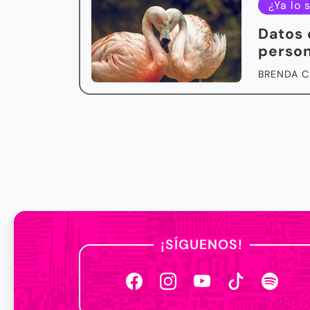
¿Ya lo 
Datos 
perso
BRENDA C
¡SÍGUENOS!