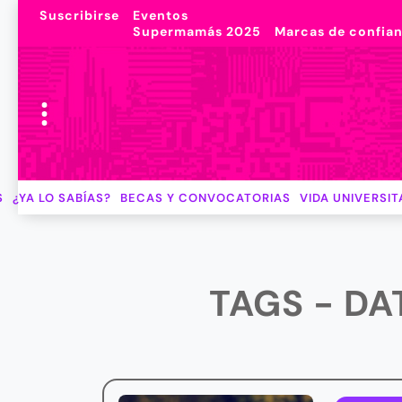
Suscribirse
Eventos
Supermamás 2025
Marcas de confia
S
¿YA LO SABÍAS?
BECAS Y CONVOCATORIAS
VIDA UNIVERSIT
TAGS - DA