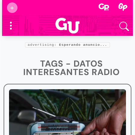
Suscribirse
+
Eventos
Supermamás
2025
Marcas de
confianza
2025
advertising:
Esperando anuncio...
Foro salud
2025
TAGS - DATOS
INTERESANTES RADIO