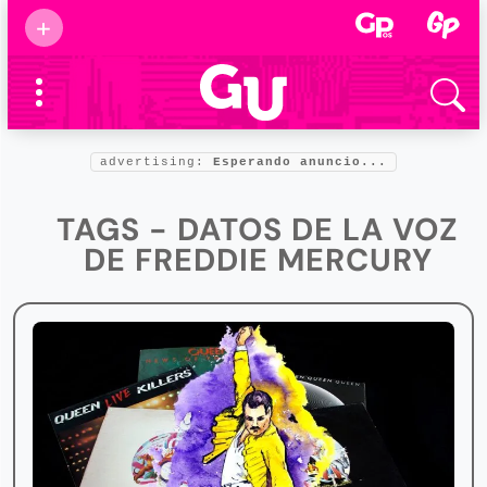
Suscribirse
+
Eventos
Supermamás
2025
Marcas de
confianza
2025
advertising:
Esperando anuncio...
Foro salud
2025
TAGS - DATOS DE LA VOZ
DE FREDDIE MERCURY