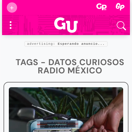
Suscribirse
+
Eventos
Supermamás
2025
Marcas de
confianza
2025
advertising:
Esperando anuncio...
Foro salud
2025
TAGS - DATOS CURIOSOS
RADIO MÉXICO