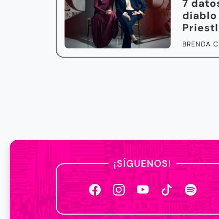
7 dato
diablo
Priest
BRENDA C
¡SÍGUENOS!