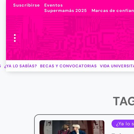
Suscribirse
Eventos
Supermamás 2025
Marcas de confia
S
¿YA LO SABÍAS?
BECAS Y CONVOCATORIAS
VIDA UNIVERSIT
TA
¿Ya lo 