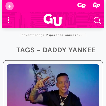
Suscribirse
+
Eventos
Supermamás
2025
Marcas de
confianza
2025
advertising:
Esperando anuncio...
Foro salud
2025
TAGS - DADDY YANKEE