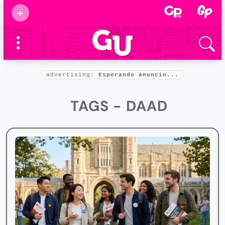
Suscribirse
+
Eventos
Supermamás
2025
Marcas de
confianza
2025
advertising:
Esperando anuncio...
Foro salud
2025
TAGS - DAAD