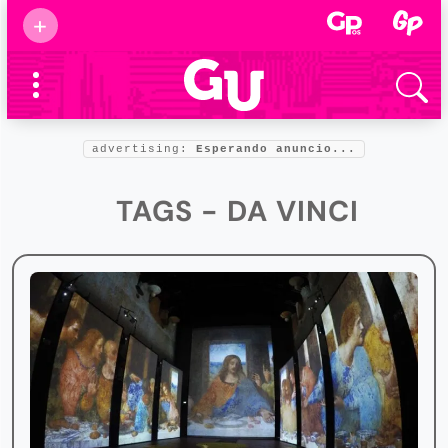
Suscribirse
+
Eventos
Supermamás
2025
Marcas de
confianza
2025
advertising:
Esperando anuncio...
Foro salud
2025
TAGS - DA VINCI