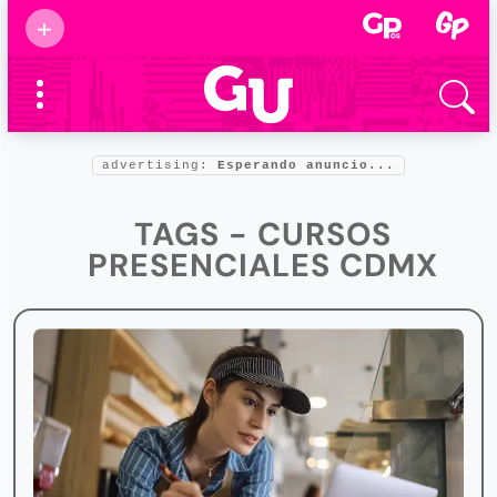
Suscribirse
+
Eventos
Supermamás
2025
Marcas de
confianza
2025
advertising:
Esperando anuncio...
Foro salud
2025
TAGS - CURSOS
PRESENCIALES CDMX