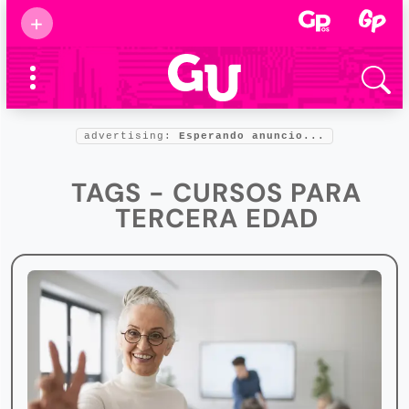
Suscribirse
+
Eventos
Supermamás
2025
Marcas de
confianza
2025
advertising:
Esperando anuncio...
Foro salud
2025
TAGS - CURSOS PARA
TERCERA EDAD