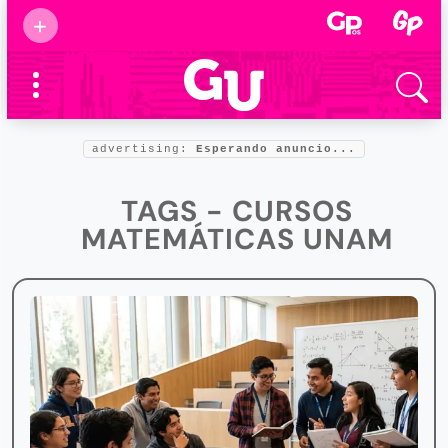
Suscribirse
+
Eventos
Supermamás
2025
Marcas de
confianza
2025
advertising:
Esperando anuncio...
Foro salud
2025
TAGS - CURSOS
MATEMÁTICAS UNAM