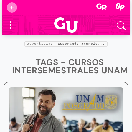
Suscribirse
+
Eventos
Supermamás
2025
Marcas de
confianza
2025
advertising:
Esperando anuncio...
Foro salud
2025
TAGS - CURSOS
INTERSEMESTRALES UNAM