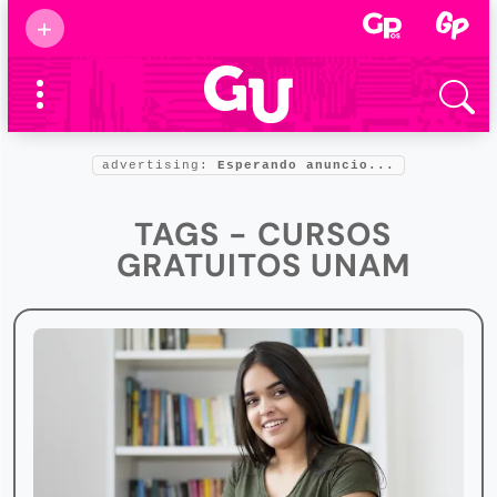
Suscribirse
+
Eventos
Supermamás
2025
Marcas de
confianza
2025
advertising:
Esperando anuncio...
Foro salud
2025
TAGS - CURSOS
GRATUITOS UNAM