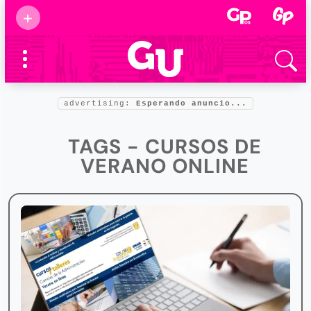
Suscribirse
+
Eventos
Supermamás
2025
Marcas de
confianza
2025
advertising:
Esperando anuncio...
Foro salud
2025
TAGS - CURSOS DE
VERANO ONLINE