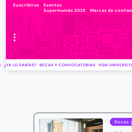
Suscribirse
Eventos
Supermamás 2025
Marcas de confia
S
¿YA LO SABÍAS?
BECAS Y CONVOCATORIAS
VIDA UNIVERSIT
Becas 