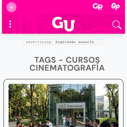
Suscribirse
+
Eventos
Supermamás
2025
Marcas de
confianza
2025
advertising:
Esperando anuncio...
Foro salud
2025
TAGS - CURSOS
CINEMATOGRAFÍA