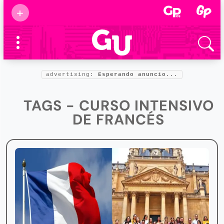
Suscribirse
+
Eventos
Supermamás
2025
Marcas de
confianza
2025
advertising:
Esperando anuncio...
Foro salud
2025
TAGS - CURSO INTENSIVO
DE FRANCÉS