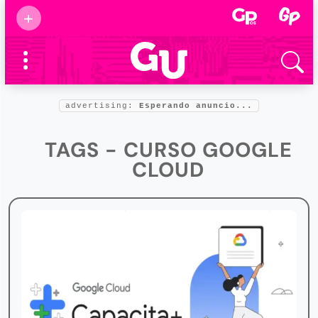
Suscribirse
+
Eventos
Supermamás
2025
Marcas de
confianza
2025
advertising:
Esperando anuncio...
Foro salud
2025
TAGS - CURSO GOOGLE
CLOUD