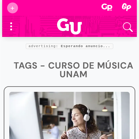
Suscribirse
+
Eventos
Supermamás
2025
Marcas de
confianza
2025
advertising:
Esperando anuncio...
Foro salud
2025
TAGS - CURSO DE MÚSICA
UNAM