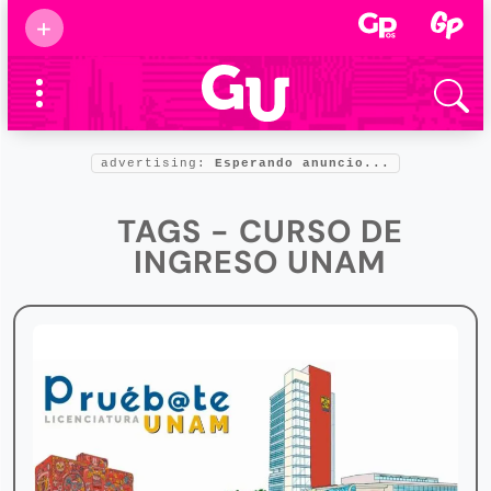
Suscribirse
+
Eventos
Supermamás
2025
Marcas de
confianza
2025
advertising:
Esperando anuncio...
Foro salud
2025
TAGS - CURSO DE
INGRESO UNAM