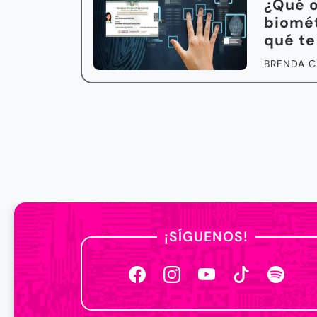
¿Qué o
biomét
qué te
BRENDA C
¡SÍGUENOS!