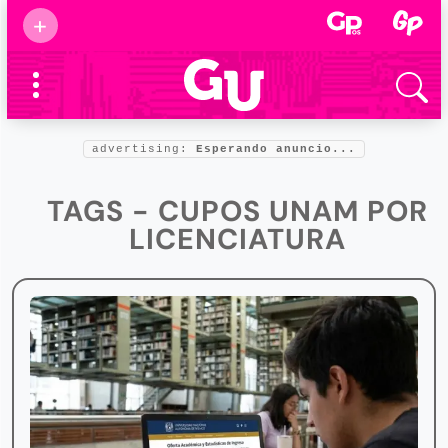
Suscribirse
+
Eventos
Supermamás
2025
Marcas de
confianza
2025
advertising:
Esperando anuncio...
Foro salud
2025
TAGS - CUPOS UNAM POR
LICENCIATURA