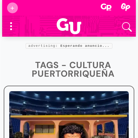
Suscribirse
+
Eventos
Supermamás
2025
Marcas de
confianza
2025
advertising:
Esperando anuncio...
Foro salud
2025
TAGS - CULTURA
PUERTORRIQUEÑA