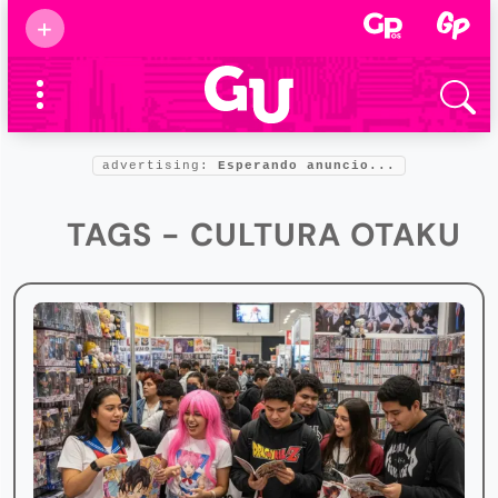
Suscribirse
+
Eventos
Supermamás
2025
Marcas de
confianza
2025
advertising:
Esperando anuncio...
Foro salud
2025
TAGS - CULTURA OTAKU