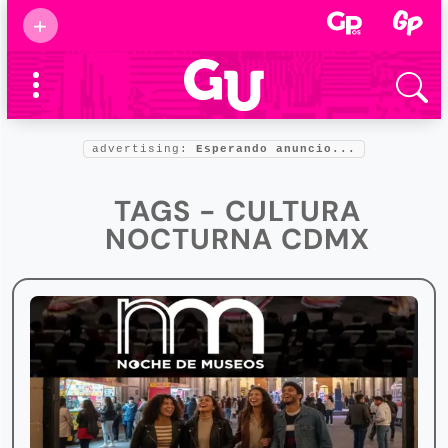
Suscribirse
+
Eventos
Supermamás
2025
Marcas de
confianza
2025
advertising:
Esperando anuncio...
Foro salud
2025
TAGS - CULTURA
NOCTURNA CDMX