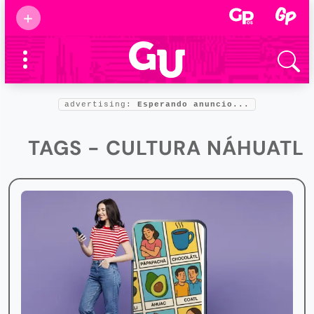
Suscribirse
+
Eventos
Supermamás
2025
Marcas de
confianza
2025
advertising:
Esperando anuncio...
Foro salud
2025
TAGS - CULTURA NÁHUATL