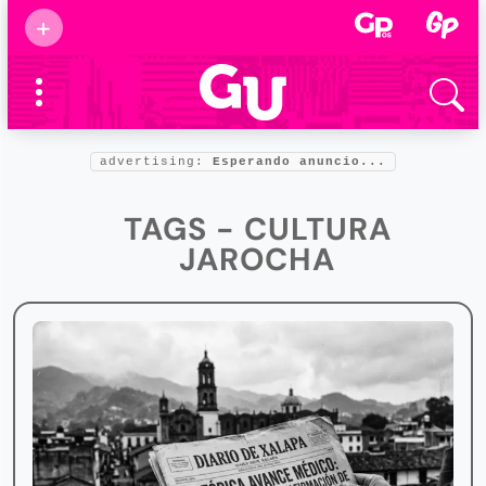
Suscribirse
+
Eventos
Supermamás
2025
Marcas de
confianza
2025
advertising:
Esperando anuncio...
Foro salud
2025
TAGS - CULTURA
JAROCHA