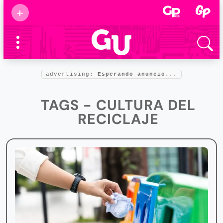
Suscribirse
+
Eventos
Supermamás
2025
Marcas de
confianza
2025
advertising:
Esperando anuncio...
Foro salud
2025
TAGS - CULTURA DEL
RECICLAJE