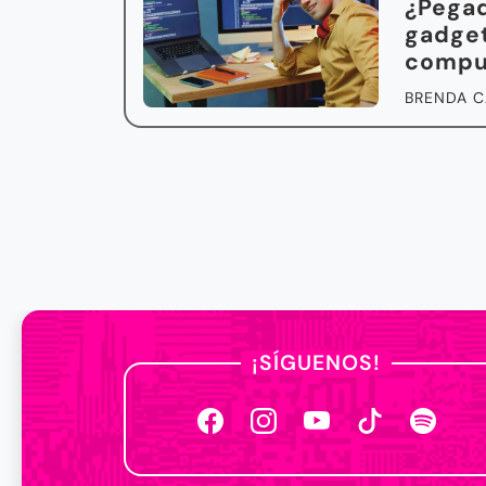
¿Pegad
gadget
compu
BRENDA C
¡SÍGUENOS!