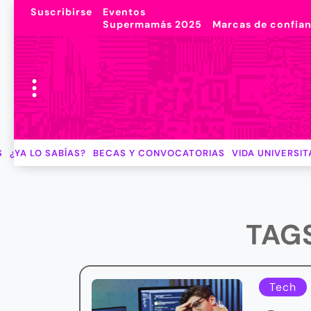
Suscribirse
Eventos
Supermamás 2025
Marcas de confia
S
¿YA LO SABÍAS?
BECAS Y CONVOCATORIAS
VIDA UNIVERSIT
TAGS
Tech