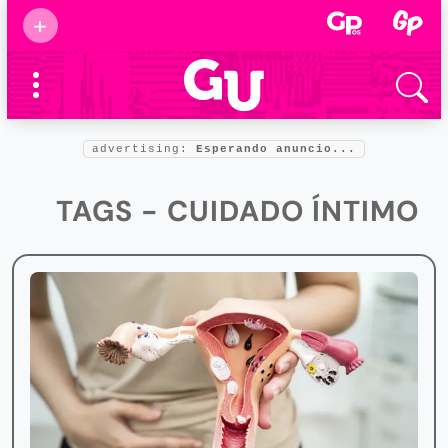
Suscribirse
+
Eventos
Supermamás
2025
Marcas de
confianza
2025
advertising:
Esperando anuncio...
Foro salud
2025
TAGS - CUIDADO ÍNTIMO