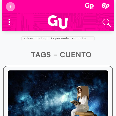
Suscribirse
+
Eventos
Supermamás
2025
Marcas de
confianza
2025
advertising:
Esperando anuncio...
Foro salud
2025
TAGS - CUENTO