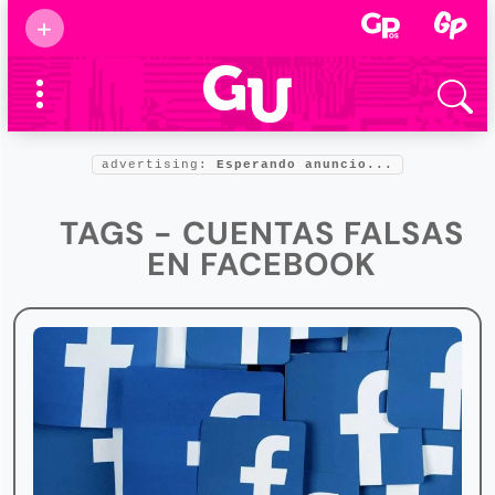
Suscribirse
+
Eventos
Supermamás
2025
Marcas de
confianza
2025
advertising:
Esperando anuncio...
Foro salud
2025
TAGS - CUENTAS FALSAS
EN FACEBOOK