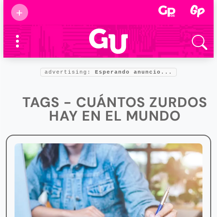
Suscribirse
+
Eventos
Supermamás
2025
Marcas de
confianza
2025
advertising:
Esperando anuncio...
Foro salud
2025
TAGS - CUÁNTOS ZURDOS
HAY EN EL MUNDO