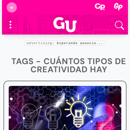
Suscribirse
+
Eventos
Supermamás
2025
Marcas de
confianza
2025
advertising:
Esperando anuncio...
Foro salud
2025
TAGS - CUÁNTOS TIPOS DE
CREATIVIDAD HAY