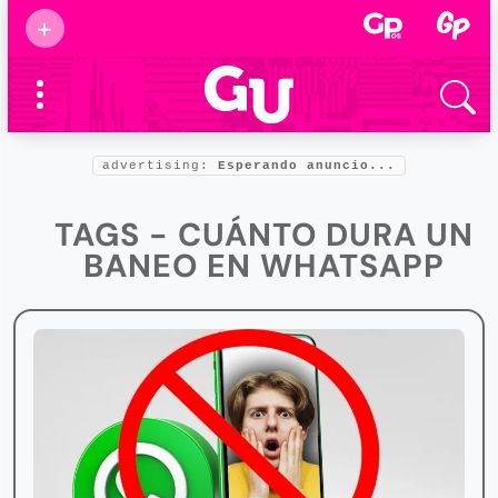
Suscribirse
+
Eventos
Supermamás
2025
Marcas de
confianza
2025
advertising:
Esperando anuncio...
Foro salud
2025
TAGS - CUÁNTO DURA UN
BANEO EN WHATSAPP