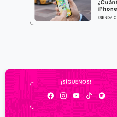
¿Cuánt
iPhon
BRENDA C
¡SÍGUENOS!