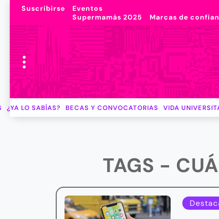
Suscribirse
Eventos
Supermamás 2025
Marcas de confia
S
¿YA LO SABÍAS?
BECAS Y CONVOCATORIAS
VIDA UNIVERSIT
TAGS - CU
Destac