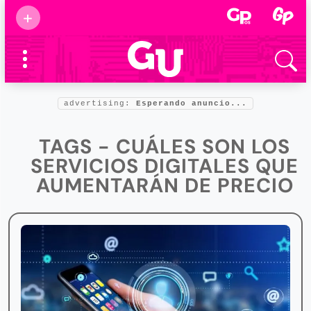
Suscribirse
+
Eventos
Supermamás
2025
Marcas de
confianza
2025
advertising:
Esperando anuncio...
Foro salud
2025
TAGS - CUÁLES SON LOS
SERVICIOS DIGITALES QUE
AUMENTARÁN DE PRECIO