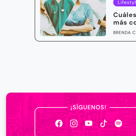
Lifesty
Cuáles
más c
BRENDA C
¡SÍGUENOS!