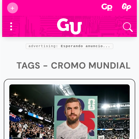
Suscribirse
+
Eventos
Supermamás
2025
Marcas de
confianza
2025
advertising:
Esperando anuncio...
Foro salud
2025
TAGS - CROMO MUNDIAL