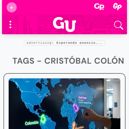
Suscribirse
+
Eventos
Supermamás
2025
Marcas de
confianza
2025
advertising:
Esperando anuncio...
Foro salud
2025
TAGS - CRISTÓBAL COLÓN