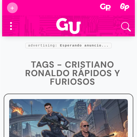
Suscribirse
+
Eventos
Supermamás
2025
Marcas de
confianza
2025
advertising:
Esperando anuncio...
Foro salud
2025
TAGS - CRISTIANO
RONALDO RÁPIDOS Y
FURIOSOS