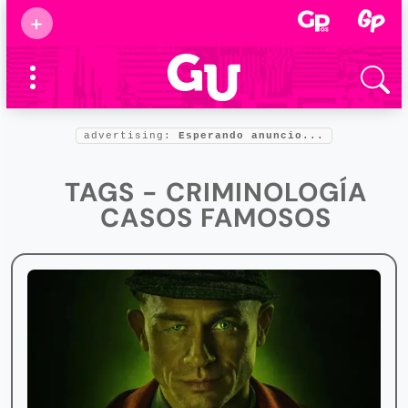
Suscribirse
+
Eventos
Supermamás
2025
Marcas de
confianza
2025
advertising:
Esperando anuncio...
Foro salud
2025
TAGS - CRIMINOLOGÍA
CASOS FAMOSOS