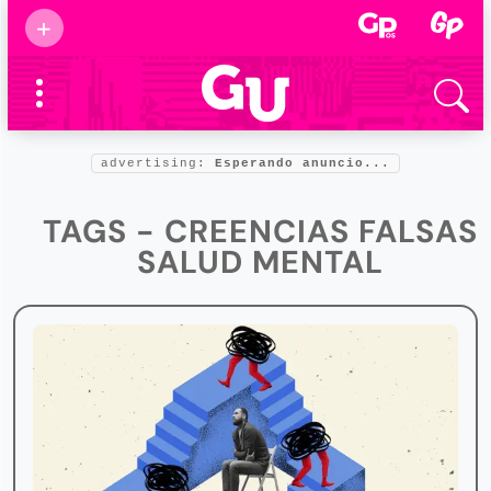
Suscribirse
+
Eventos
Supermamás
2025
Marcas de
confianza
2025
advertising:
Esperando anuncio...
Foro salud
2025
TAGS - CREENCIAS FALSAS
SALUD MENTAL