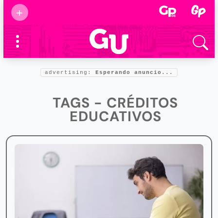
Suscribirse
+
Eventos
Supermamás
2025
Marcas de
confianza
2025
advertising:
Esperando anuncio...
Foro salud
2025
TAGS - CRÉDITOS
EDUCATIVOS